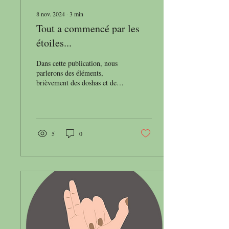
8 nov. 2024
∙
3
min
Tout a commencé par les
étoiles...
Dans cette publication, nous
parlerons des éléments,
brièvement des doshas et de la
manière dont la science
moderne, en utilisant un...
5
0