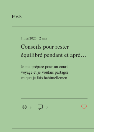
Posts
1 mai 2025
∙
2
min
Conseils pour rester
équilibré pendant et après
un voyage
Je me prépare pour un court
voyage et je voulais partager
ce que je fais habituellement
pour déséquilibrer mes doshas
le moins possible....
3
0