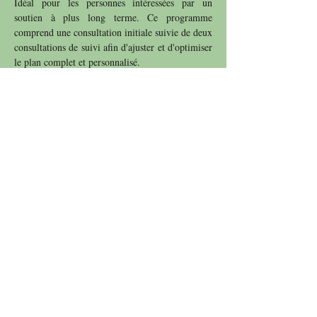
Idéal pour les personnes intéressées par un
soutien à plus long terme. Ce programme
comprend une consultation initiale suivie de deux
consultations de suivi afin d'ajuster et d'optimiser
le plan complet et personnalisé.
Appel de découverte |
15min | gratuite
Au cours de cette session, les principes
fondamentaux de l'Ayurveda, les objectifs
d'Ayurvida et les différents traitements et
prestations seront expliqués. C'est une excellente
occasion de clarifier les doutes et de découvrir
comment l'Ayurvéda peut améliorer le bien-être.
Si la question financière vous préoccupe, n'hésite
pas à me contacter afin que nous puissions en
discuter.
Lire attentivement les
politiques de réservation,
d'annulation et de remboursement
, ainsi que les
conditions générales d'utilisation
.