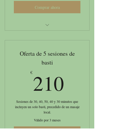
Comprar ahora
Basti externo
Oferta de 5 sesiones de
basti
210€
210
€
Sesiones de 30, 40, 50, 40 y 30 minutos que
incluyen un solo basti, precedido de un masaje
local.
Válido por 3 meses