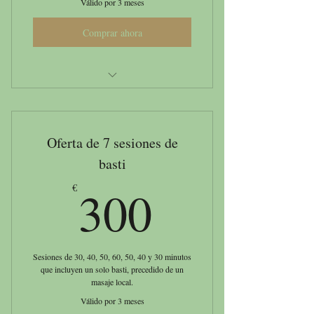
Válido por 3 meses
Comprar ahora
Basti externo
Oferta de 7 sesiones de
basti
300€
300
€
Sesiones de 30, 40, 50, 60, 50, 40 y 30 minutos
que incluyen un solo basti, precedido de un
masaje local.
Válido por 3 meses